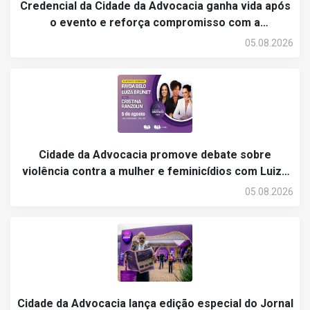
Credencial da Cidade da Advocacia ganha vida após
o evento e reforça compromisso com a
sustentabilidade
05.08.2026
Cidade da Advocacia promove debate sobre
violência contra a mulher e feminicídios com Luiza
Brunet, Fayda Belo e Cristina Ranzolin no segundo
05.08.2026
dia de programação
Cidade da Advocacia lança edição especial do Jornal