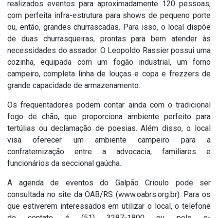
realizados eventos para aproximadamente 120 pessoas,
com perfeita infra-estrutura para shows de pequeno porte
ou, então, grandes churrascadas. Para isso, o local dispõe
de duas churrasqueiras, prontas para bem atender às
necessidades do assador. O Leopoldo Rassier possui uma
cozinha, equipada com um fogão industrial, um forno
campeiro, completa linha de louças e copa e frezzers de
grande capacidade de armazenamento.
Os freqüentadores podem contar ainda com o tradicional
fogo de chão, que proporciona ambiente perfeito para
tertúlias ou declamação de poesias. Além disso, o local
visa oferecer um ambiente campeiro para a
confraternização entre a advocacia, familiares e
funcionários da seccional gaúcha.
A agenda de eventos do Galpão Crioulo pode ser
consultada no site da OAB/RS (www.oabrs.org.br). Para os
que estiverem interessados em utilizar o local, o telefone
de contato é (51) 3287-1800 ou pelo e-