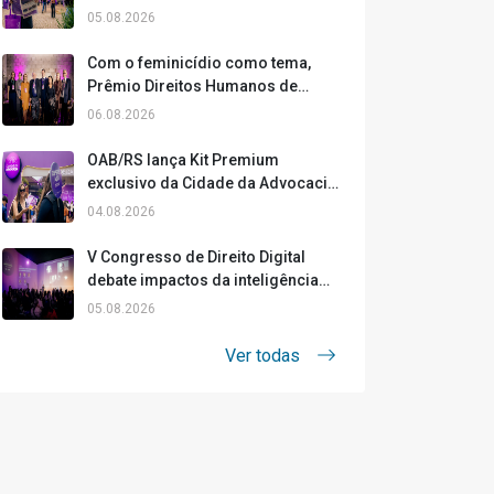
ampliar a experiência dos
05.08.2026
participantes
Com o feminicídio como tema,
Prêmio Direitos Humanos de
Jornalismo é lançado na Cidade
06.08.2026
da Advocacia
OAB/RS lança Kit Premium
exclusivo da Cidade da Advocacia
2026
04.08.2026
V Congresso de Direito Digital
debate impactos da inteligência
artificial, ética e inovação
05.08.2026
Ver todas