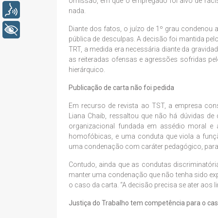
omissão, em que o empregado foi alvo de racis
Voz
nada.
+ Acessibilidade
Diante dos fatos, o juízo de 1º grau condenou a
pública de desculpas. A decisão foi mantida pel
TRT, a medida era necessária diante da gravid
as reiteradas ofensas e agressões sofridas p
hierárquico.
Publicação de carta não foi pedida
Em recurso de revista ao TST, a empresa conse
Liana Chaib, ressaltou que não há dúvidas de 
organizacional fundada em assédio moral e a
homofóbicas, e uma conduta que viola a funçã
uma condenação com caráter pedagógico, para evi
Contudo, ainda que as condutas discriminatór
manter uma condenação que não tenha sido expr
o caso da carta. “A decisão precisa se ater aos 
Justiça do Trabalho tem competência para o ca