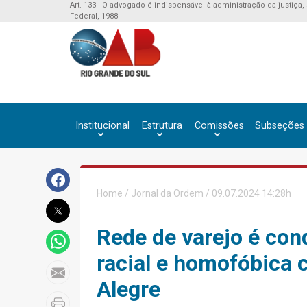
Art. 133 - O advogado é indispensável à administração da justiça,
Federal, 1988
Institucional
Estrutura
Comissões
Subseções
Home
/
Jornal da Ordem
/ 09.07.2024 14:28h
Rede de varejo é con
racial e homofóbica 
Alegre