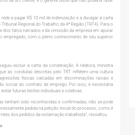
mo de um cliente, e o gerente disse que não poderia fazer
 rede a pagar R$ 10 mil de indenização e a divulgar a carta
o Tribunal Regional do Trabalho da 4ª Região (TRT4). Para o
ade dos fatos narrados e da omissão da empresa em apurar
elo empregado, com o pleno conhecimento de seu superior
guiu excluir a carta da condenação. A relatora, ministra
que as condutas descritas pelo TRT refletem uma cultura
gressões físicas calcadas em discriminações raciais e
o social do contrato de emprego. Por isso, é necessária
tar futuras lesões individuais e coletivas.
ias tenham sido reconhecidas e confirmadas, não se pode
essamente pedida na petição inicial do processo, como é
limites dos pedidos da reclamação trabalhista”, ressaltou.
so