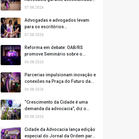
física e digital para todos os
07.08.2026
participantes
Advogadas e advogados levam
para os escritórios
conhecimentos obtidos na Cidade
07.08.2026
da Advocacia
Reforma em debate: OAB/RS
promove Seminário sobre o
Código Civil no terceiro dia da
06.08.2026
Cidade da Advocacia
Parcerias impulsionam inovação e
conexões na Praça do Futuro da
Cidade da Advocacia
06.08.2026
“Crescimento da Cidade é uma
demanda da advocacia”, diz o
presidente da OAB/RS, Leonardo
05.08.2026
Lamachia
Cidade da Advocacia lança edição
especial do Jornal da Ordem para