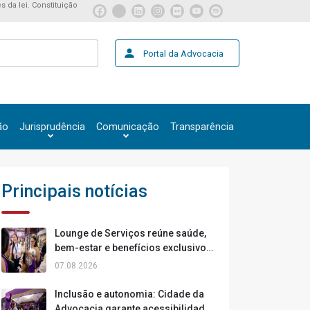
s da lei. Constituição
Portal da Advocacia
ão
Jurisprudência
Comunicação
Transparência
Principais notícias
Lounge de Serviços reúne saúde,
bem-estar e benefícios exclusivos
na Cidade da Advocacia
07.08.2026
Inclusão e autonomia: Cidade da
Advocacia garante acessibilidade