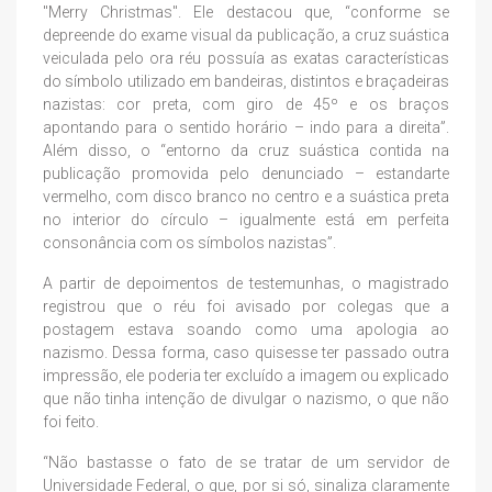
"Merry Christmas". Ele destacou que, “conforme se
depreende do exame visual da publicação, a cruz suástica
veiculada pelo ora réu possuía as exatas características
do símbolo utilizado em bandeiras, distintos e braçadeiras
nazistas: cor preta, com giro de 45º e os braços
apontando para o sentido horário – indo para a direita”.
Além disso, o “entorno da cruz suástica contida na
publicação promovida pelo denunciado – estandarte
vermelho, com disco branco no centro e a suástica preta
no interior do círculo – igualmente está em perfeita
consonância com os símbolos nazistas”.
A partir de depoimentos de testemunhas, o magistrado
registrou que o réu foi avisado por colegas que a
postagem estava soando como uma apologia ao
nazismo. Dessa forma, caso quisesse ter passado outra
impressão, ele poderia ter excluído a imagem ou explicado
que não tinha intenção de divulgar o nazismo, o que não
foi feito.
“Não bastasse o fato de se tratar de um servidor de
Universidade Federal, o que, por si só, sinaliza claramente