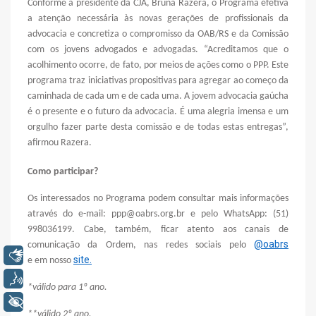
Conforme a presidente da CJA, Bruna Razera, o Programa efetiva
a atenção necessária às novas gerações de profissionais da
advocacia e concretiza o compromisso da OAB/RS e da Comissão
com os jovens advogados e advogadas. “Acreditamos que o
acolhimento ocorre, de fato, por meios de ações como o PPP. Este
programa traz iniciativas propositivas para agregar ao começo da
caminhada de cada um e de cada uma. A jovem advocacia gaúcha
é o presente e o futuro da advocacia. É uma alegria imensa e um
orgulho fazer parte desta comissão e de todas estas entregas”,
afirmou Razera.
Como participar?
Os interessados no Programa podem consultar mais informações
através do e-mail: ppp@oabrs.org.br e pelo WhatsApp: (51)
998036199. Cabe, também, ficar atento aos canais de
@oabrs
comunicação da Ordem, nas redes sociais pelo
Libras
site.
e em nosso
Voz
*válido para 1º ano.
+ Acessibilidade
**válido 2º ano.