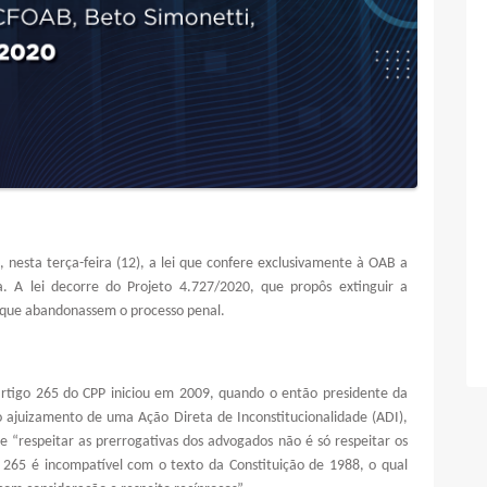
 nesta terça-feira (12), a lei que confere exclusivamente à OAB a
a. A lei decorre do Projeto 4.727/2020, que propôs extinguir a
os que abandonassem o processo penal.
artigo 265 do CPP iniciou em 2009, quando o então presidente da
ajuizamento de uma Ação Direta de Inconstitucionalidade (ADI),
“respeitar as prerrogativas dos advogados não é só respeitar os
. 265 é incompatível com o texto da Constituição de 1988, o qual