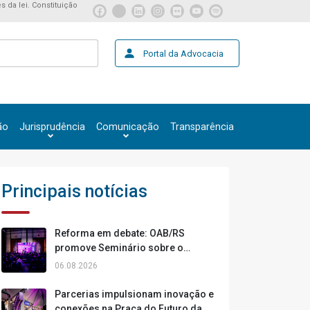
s da lei. Constituição
Portal da Advocacia
ão
Jurisprudência
Comunicação
Transparência
Principais notícias
Reforma em debate: OAB/RS
promove Seminário sobre o
Código Civil no terceiro dia da
06.08.2026
Cidade da Advocacia
Parcerias impulsionam inovação e
conexões na Praça do Futuro da