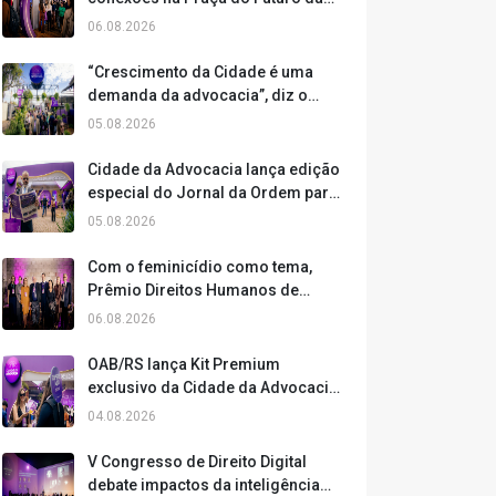
Cidade da Advocacia
06.08.2026
“Crescimento da Cidade é uma
demanda da advocacia”, diz o
presidente da OAB/RS, Leonardo
05.08.2026
Lamachia
Cidade da Advocacia lança edição
especial do Jornal da Ordem para
ampliar a experiência dos
05.08.2026
participantes
Com o feminicídio como tema,
Prêmio Direitos Humanos de
Jornalismo é lançado na Cidade
06.08.2026
da Advocacia
OAB/RS lança Kit Premium
exclusivo da Cidade da Advocacia
2026
04.08.2026
V Congresso de Direito Digital
debate impactos da inteligência