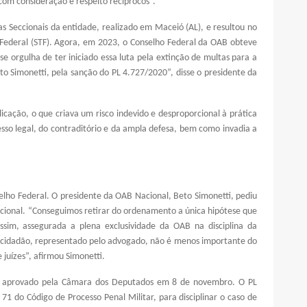
com consideração e respeito recíprocos”.
as Seccionais da entidade, realizado em Maceió (AL), e resultou no
Federal (STF). Agora, em 2023, o Conselho Federal da OAB obteve
e orgulha de ter iniciado essa luta pela extinção de multas para a
o Simonetti, pela sanção do PL 4.727/2020”, disse o presidente da
licação, o que criava um risco indevido e desproporcional à prática
sso legal, do contraditório e da ampla defesa, bem como invadia a
lho Federal. O presidente da OAB Nacional, Beto Simonetti, pediu
cional. “Conseguimos retirar do ordenamento a única hipótese que
assim, assegurada a plena exclusividade da OAB na disciplina da
cidadão, representado pelo advogado, não é menos importante do
 juízes”, afirmou Simonetti.
oi aprovado pela Câmara dos Deputados em 8 de novembro. O PL
 71 do Código de Processo Penal Militar, para disciplinar o caso de