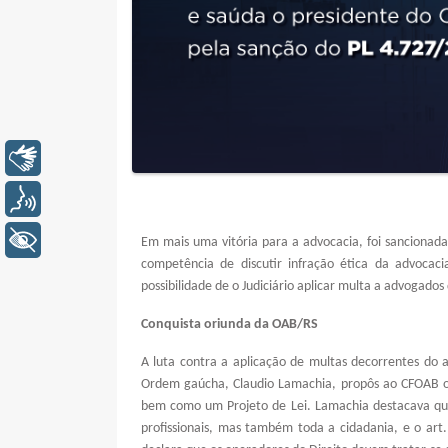
Libras
Voz
+ Acessibilidade
Em mais uma vitória para a advocacia, foi sancionada,
competência de discutir infração ética da advocaci
possibilidade de o Judiciário aplicar multa a advogad
Conquista oriunda da OAB/RS
A luta contra a aplicação de multas decorrentes do 
Ordem gaúcha, Claudio Lamachia, propôs ao CFOAB o 
bem como um Projeto de Lei. Lamachia destacava que 
profissionais, mas também toda a cidadania, e o art