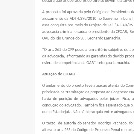
declara que os operadores do Direito devem tratar-se 
A proposta foi aprovada pelo Colégio de Presidentes d
ajuizamento da ADI 4.398/2010 no Supremo Tribunal 
essa conquista por meio do Projeto de Lei. “A OAB/RS s
advocacia criminal e saúda o presidente da CFOAB, Bet
OAB do Rio Grande do Sul, Leonardo Lamachia.
“O art. 265 do CPP possuía um critério subjetivo de ap
da advocacia, afrontando as garantias do devido proce
esfera de competência da OAB”, reforçou Lamachia.
Atuação do CFOAB
O andamento do projeto teve atuação atenta do Conse
prioridade na tramitação da proposta ao Congresso Na
havia de punição de advogados pelos juízes. Fica, 
condução do advogado. Também fica assentado que o 
que o Estado-juiz. Não há hierarquia entre advogados e
O texto, de autoria do senador Rodrigo Pacheco, f
altera o art. 265 do Código de Processo Penal e o art.