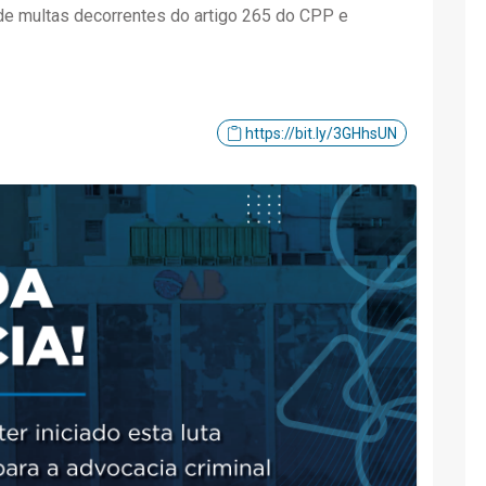
de multas decorrentes do artigo 265 do CPP e
https://bit.ly/3GHhsUN