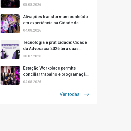
artificial, ética e inovação
05.08.2026
Ativações transformam conteúdo
em experiência na Cidade da
Advocacia
04.08.2026
Tecnologia e praticidade: Cidade
da Advocacia 2026 terá duas
formas de acompanhar o áudio
30.07.2026
das palestras
Estação Workplace permite
conciliar trabalho e programação
da Cidade da Advocacia
04.08.2026
Ver todas