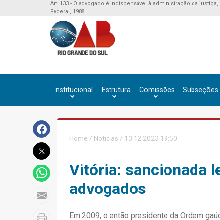
Art. 133 - O advogado é indispensável à administração da justiça,
Federal, 1988
Institucional
Estrutura
Comissões
Subseções
Home
/
Noticias
/ 13.12.2023 19:50
Vitória: sancionada l
advogados
Em 2009, o então presidente da Ordem gaú