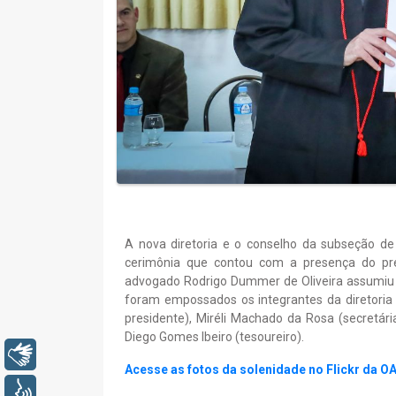
A nova diretoria e o conselho da subseção de
cerimônia que contou com a presença do pr
advogado Rodrigo Dummer de Oliveira assumiu 
foram empossados os integrantes da diretoria e
presidente), Miréli Machado da Rosa (secretária
Diego Gomes Ibeiro (tesoureiro).
Libras
Acesse as fotos da solenidade no Flickr da O
Voz