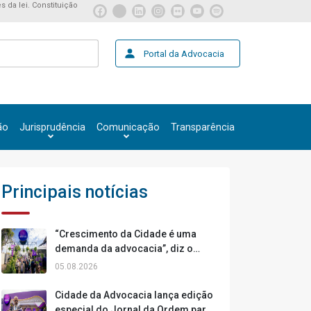
s da lei. Constituição
Portal da Advocacia
ão
Jurisprudência
Comunicação
Transparência
Principais notícias
“Crescimento da Cidade é uma
demanda da advocacia”, diz o
presidente da OAB/RS, Leonardo
05.08.2026
Lamachia
Cidade da Advocacia lança edição
especial do Jornal da Ordem para