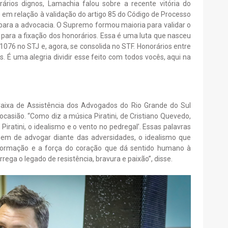
rios dignos, Lamachia falou sobre a recente vitória do
em relação à validação do artigo 85 do Código de Processo
a para a advocacia. O Supremo formou maioria para validar o
s para a fixação dos honorários. Essa é uma luta que nasceu
076 no STJ e, agora, se consolida no STF. Honorários entre
 É uma alegria dividir esse feito com todos vocês, aqui na
Caixa de Assistência dos Advogados do Rio Grande do Sul
 ocasião. “Como diz a música Piratini, de Cristiano Quevedo,
Piratini, o idealismo e o vento no pedregal’. Essas palavras
gem de advogar diante das adversidades, o idealismo que
sformação e a força do coração que dá sentido humano à
ega o legado de resistência, bravura e paixão”, disse.