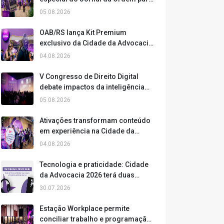
ampliar a experiência dos
05.08.2026
participantes
OAB/RS lança Kit Premium
exclusivo da Cidade da Advocacia
2026
04.08.2026
V Congresso de Direito Digital
debate impactos da inteligência
artificial, ética e inovação
05.08.2026
Ativações transformam conteúdo
em experiência na Cidade da
Advocacia
04.08.2026
Tecnologia e praticidade: Cidade
da Advocacia 2026 terá duas
formas de acompanhar o áudio
30.07.2026
das palestras
Estação Workplace permite
conciliar trabalho e programação