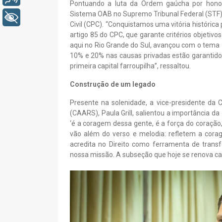
Pontuando a luta da Ordem gaúcha por honorá
Sistema OAB no Supremo Tribunal Federal (STF) 
+ Acessibilidade
Civil (CPC). “Conquistamos uma vitória históric
artigo 85 do CPC, que garante critérios objetivo
aqui no Rio Grande do Sul, avançou com o tema 1
10% e 20% nas causas privadas estão garantidos.
primeira capital farroupilha”, ressaltou.
Construção de um legado
Presente na solenidade, a vice-presidente da 
(CAARS), Paula Grill, salientou a importância da
‘é a coragem dessa gente, é a força do coração, 
vão além do verso e melodia: refletem a cora
acredita no Direito como ferramenta de tran
nossa missão. A subseção que hoje se renova carr