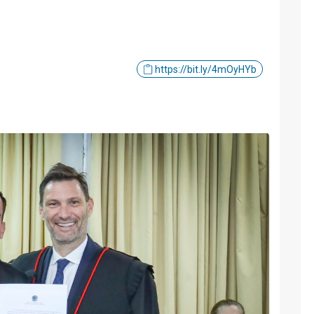
https://bit.ly/4mOyHYb