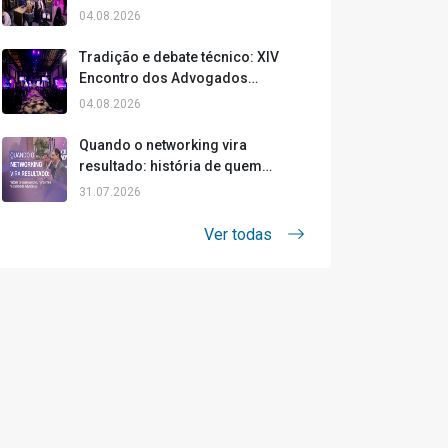
da Cidade da Advocacia
04.08.2026
Tradição e debate técnico: XIV
Encontro dos Advogados
Previdenciaristas abre a Cidade da
04.08.2026
Advocacia 2026
Quando o networking vira
resultado: história de quem
ampliou horizontes na Cidade da
31.07.2026
Advocacia
Ver todas