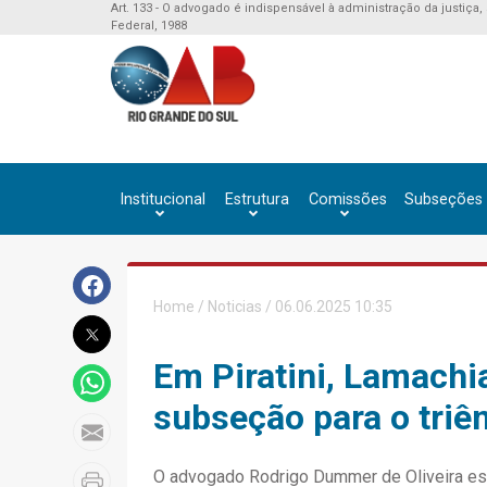
Art. 133 - O advogado é indispensável à administração da justiça,
Federal, 1988
Institucional
Estrutura
Comissões
Subseções
Home
/
Noticias
/ 06.06.2025 10:35
Em Piratini, Lamach
subseção para o triê
O advogado Rodrigo Dummer de Oliveira esta