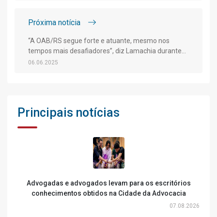
Próxima notícia
“A OAB/RS segue forte e atuante, mesmo nos
tempos mais desafiadores”, diz Lamachia durante
cerimônia de posse em Canguçu
06.06.2025
Principais notícias
Advogadas e advogados levam para os escritórios
conhecimentos obtidos na Cidade da Advocacia
07.08.2026