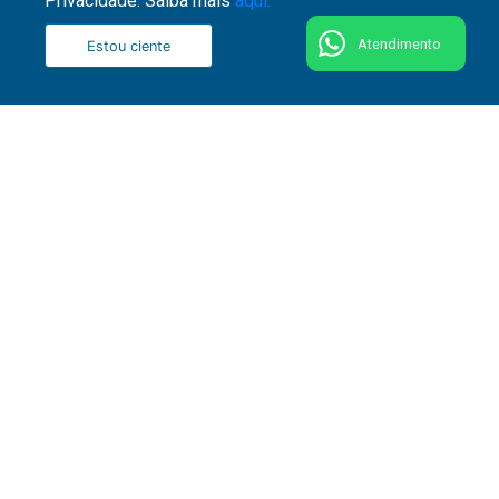
Privacidade. Saiba mais
aqui.
Atendimento
Estou ciente
51 3287 1800
Rua Washington Luiz, 1110 - Centro - CEP 90010-
460 - Porto Alegre - RS
Fale conosco
Comitê de Segurança e Privacidade da Informação
Ouvidoria de honorários
Seja nosso fornecedor